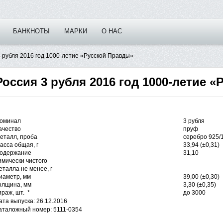
БАНКНОТЫ
МАРКИ
О НАС
3 рубля 2016 год 1000-летие «Русской Правды»
Россия 3 рубля 2016 год 1000-летие 
оминал
3 рубля
ачество
пруф
еталл, проба
серебро 925/
асса общая, г
33,94 (±0,31)
одержание
31,10
имически чистого
еталла не менее, г
иаметр, мм
39,00 (±0,30)
олщина, мм
3,30 (±0,35)
ираж, шт. *
до 3000
ата выпуска: 26.12.2016
аталожный номер: 5111-0354